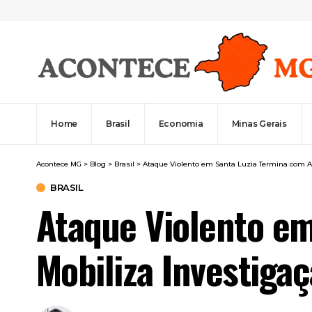
Home
Brasil
Economia
Minas Gerais
Acontece MG
>
Blog
>
Brasil
>
Ataque Violento em Santa Luzia Termina com Af
BRASIL
Ataque Violento e
Mobiliza Investigaç