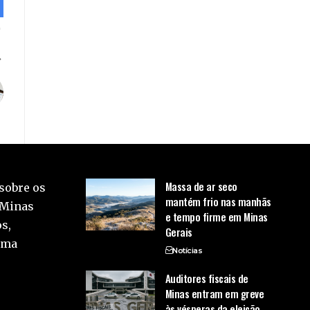
Massa de ar seco
sobre os
mantém frio nas manhãs
 Minas
e tempo firme em Minas
s,
Gerais
uma
Notícias
Auditores fiscais de
Minas entram em greve
às vésperas da eleição