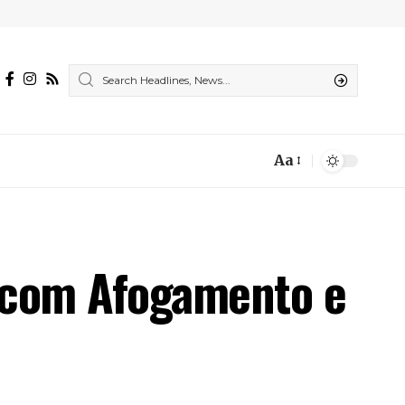
Aa
Font
Resizer
a com Afogamento e