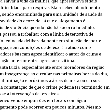
a salvar a vida da mulher, que apresentava sinais
 dificuldade para respirar. Ela recebeu atendimento
oa, sendo encaminhada para uma unidade de saúde da
gravidade do ocorrido, já que o afogamento é
s de violência quando não há socorro imediato.
e passou a trabalhar com a linha de tentativa de
foi colocada deliberadamente em situação de morte
 lagoa, sem condições de defesa, é tratado como
gadores buscam agora identificar o autor do crime e
ação anterior entre agressor e vítima.
anta Luzia, especialmente entre moradores da região
am insegurança ao circular nas primeiras horas do dia,
iluminação e próximos a áreas de mata ou cursos
 da constatação de que o crime poderia ter terminado em
e a intervenção de terceiros.
s envolvendo empurrões em locais com água
afogamento pode ocorrer em poucos minutos. Mesmo