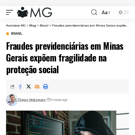
Aa
Font
Resizer
Acontece MG
>
Blog
>
Brasil
>
Fraudes previdenciárias em Minas Gerais expõem fragilidade na proteção social
BRASIL
Fraudes previdenciárias em Minas
Gerais expõem fragilidade na
proteção social
Diego Velázquez
9 meses ago