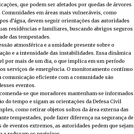
icações, que podem ser afetados por quedas de árvores
. Comunidades em áreas mais vulneráveis, como
pos d’água, devem seguir orientações das autoridades
suas residências e familiares, buscando abrigos seguros
dade das tempestades.
ressão atmosférica e a umidade presente sobre o
ração e a intensidade das instabilidades. Essa dinâmica
el por mais de um dia, o que implica em um período
aos serviços de emergência. O monitoramento contínuo
 a comunicação eficiente com a comunidade são
desses eventos.
 recomenda-se que moradores mantenham‐se informados
ão do tempo e sigam as orientações da Defesa Civil
ples, como retirar objetos soltos da área externa das
rante tempestades, pode fazer diferença na segurança de
s de eventos extremos, as autoridades pedem que sejam
a e reduzam os prejuízos.