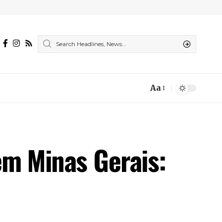
Aa
Font
Resizer
em Minas Gerais: