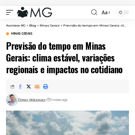
Aa
Font
Resizer
Acontece MG
>
Blog
>
Minas Gerais
>
Previsão do tempo em Minas Gerais: clima estável, variações regionais e impactos no cotidiano
MINAS GERAIS
Previsão do tempo em Minas
Gerais: clima estável, variações
regionais e impactos no cotidiano
Diego Velázquez
3 meses ago