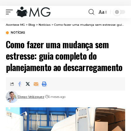
Aa
Font
Resizer
Acontece MG
>
Blog
>
Notícias
>
Como fazer uma mudança sem estresse: guia completo do planejamento ao descarregamento
NOTÍCIAS
Como fazer uma mudança sem
estresse: guia completo do
planejamento ao descarregamento
Diego Velázquez
6 meses ago