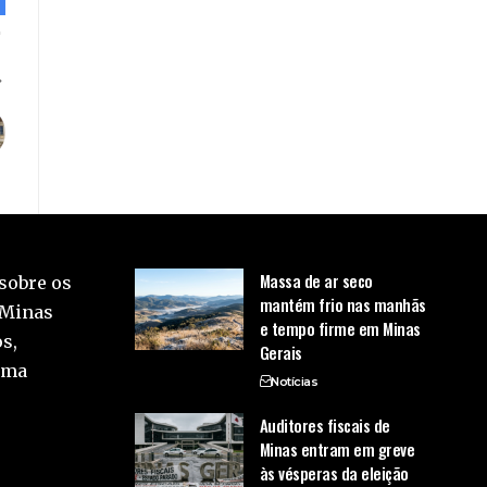
Massa de ar seco
sobre os
mantém frio nas manhãs
 Minas
e tempo firme em Minas
s,
Gerais
uma
Notícias
Auditores fiscais de
Minas entram em greve
às vésperas da eleição