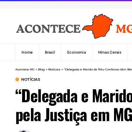
Home
Brasil
Economia
Minas Gerais
Acontece MG
>
Blog
>
Notícias
>
“Delegada e Marido de Réu Confesso têm Ben
NOTÍCIAS
“Delegada e Marid
pela Justiça em MG