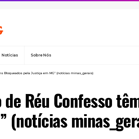
Notícias
Sobre Nós
s Bloqueados pela Justiça em MG” (notícias minas_gerais)
o de Réu Confesso tê
” (notícias minas_ger