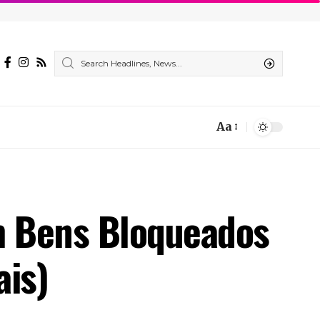
Aa
Font
Resizer
m Bens Bloqueados
ais)