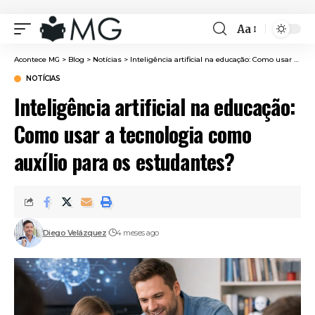
Aa
Font
Resizer
Acontece MG
>
Blog
>
Notícias
>
Inteligência artificial na educação: Como usar a tecnologia como auxílio para os estudantes?
NOTÍCIAS
Inteligência artificial na educação:
Como usar a tecnologia como
auxílio para os estudantes?
Diego Velázquez
4 meses ago