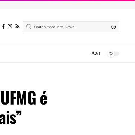
Aa
Font
Resizer
a UFMG é
ais”