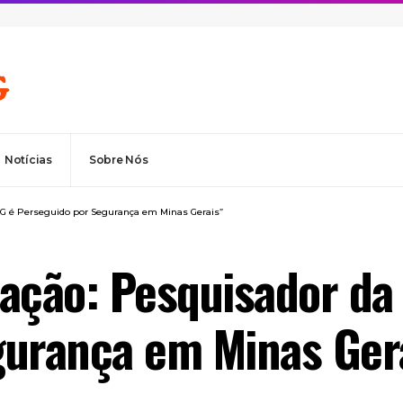
Notícias
Sobre Nós
MG é Perseguido por Segurança em Minas Gerais”
dação: Pesquisador d
gurança em Minas Ger