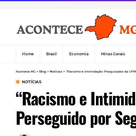
Home
Brasil
Economia
Minas Gerais
Acontece MG
>
Blog
>
Notícias
>
“Racismo e Intimidação: Pesquisador da UF
NOTÍCIAS
“Racismo e Intimi
Perseguido por Se