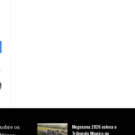
Megacana 2026 coloca o
sobre os
Triângulo Mineiro no