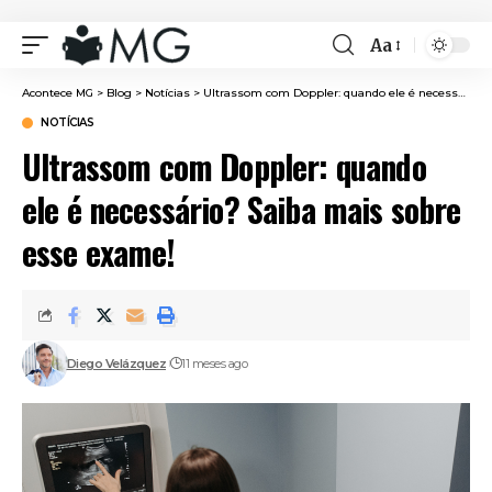
Aa
Font
Resizer
Acontece MG
>
Blog
>
Notícias
>
Ultrassom com Doppler: quando ele é necessário? Saiba mais sobre esse exame!
NOTÍCIAS
Ultrassom com Doppler: quando
ele é necessário? Saiba mais sobre
esse exame!
Diego Velázquez
11 meses ago