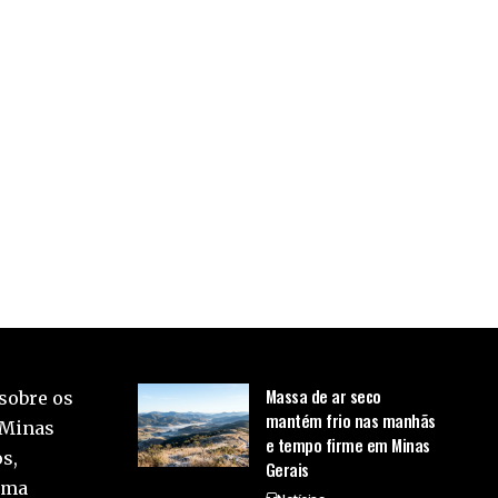
Massa de ar seco
sobre os
mantém frio nas manhãs
 Minas
e tempo firme em Minas
s,
Gerais
uma