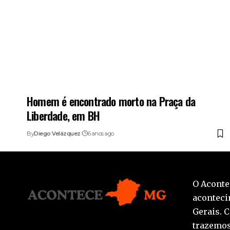
Homem é encontrado morto na Praça da
Liberdade, em BH
By
Diego Velázquez
6 anos ago
O Aconte
aconteci
Gerais. 
trazemos