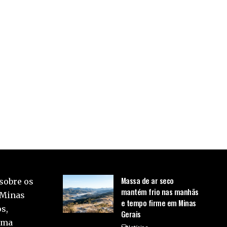
Massa de ar seco
sobre os
mantém frio nas manhãs
 Minas
e tempo firme em Minas
s,
Gerais
uma