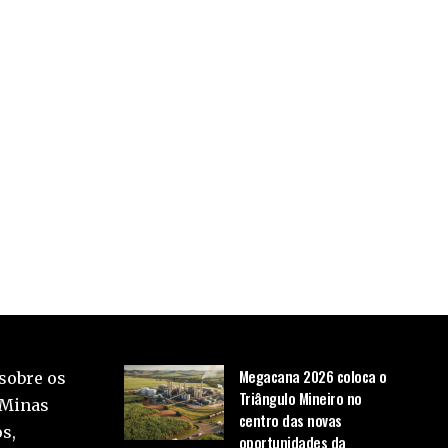
Megacana 2026 coloca o
sobre os
Triângulo Mineiro no
 Minas
centro das novas
s,
oportunidades da