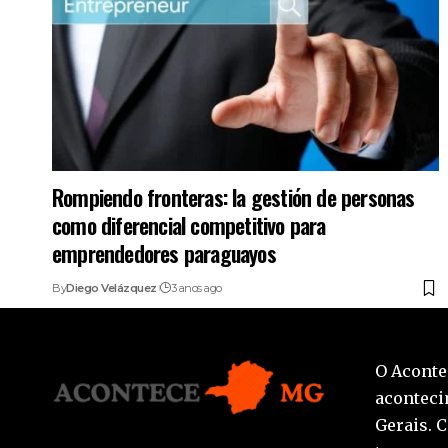
Rompiendo fronteras: la gestión de personas
como diferencial competitivo para
emprendedores paraguayos
By
Diego Velázquez
3 anos ago
O Aconte
aconteci
Gerais. 