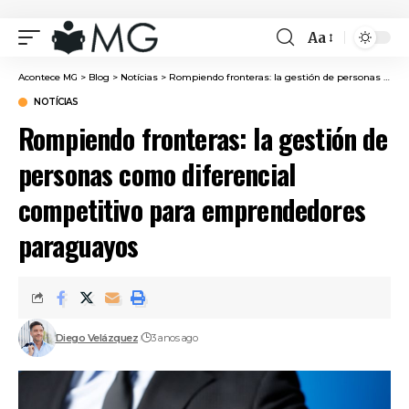
Aa
Font
Resizer
Acontece MG
>
Blog
>
Notícias
>
Rompiendo fronteras: la gestión de personas como diferencial competitivo para emprendedores paraguayos
NOTÍCIAS
Rompiendo fronteras: la gestión de
personas como diferencial
competitivo para emprendedores
paraguayos
Diego Velázquez
3 anos ago