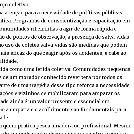
rço coletivo.
 atenção para a necessidade de políticas públicas
ática. Programas de conscientização e capacitação em
omunidades ribeirinhas a agir de forma rápida e
ão de pontos de observação, a presença de salva-vidas
 ao uso de coletes salva-vidas são medidas que podem
ais eficaz do que reagir após os acidentes, e cabe ao
ilidade.
entida como uma ferida coletiva. Comunidades pequenas
te de um morador conhecido reverbera por todos os
ante de uma tragédia desse tipo reforça a necessidade
ciações e vizinhos se mobilizaram para amparar os
dade ainda é um valor presente e essencial em
ue a empatia e o acolhimento são fundamentais para
ade.
ra quem pratica pesca amadora ou profissional. Mesmo
 do rio pode mudar de um dia para o outro, e confiar