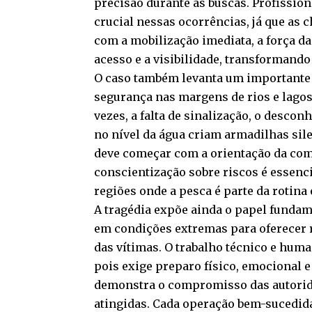
precisão durante as buscas. Profissio
crucial nessas ocorrências, já que as
com a mobilização imediata, a força da
acesso e a visibilidade, transformando
O caso também levanta um importante 
segurança nas margens de rios e lagos
vezes, a falta de sinalização, o desc
no nível da água criam armadilhas sil
deve começar com a orientação da com
conscientização sobre riscos é essenc
regiões onde a pesca é parte da rotina 
A tragédia expõe ainda o papel fundame
em condições extremas para oferecer r
das vítimas. O trabalho técnico e hum
pois exige preparo físico, emocional
demonstra o compromisso das autorida
atingidas. Cada operação bem-sucedida