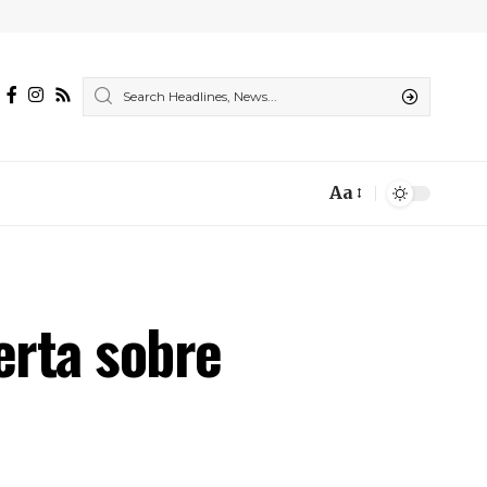
Aa
Font
Resizer
erta sobre