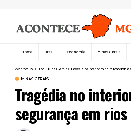
Home
Brasil
Economia
Minas Gerais
Acontece MG
>
Blog
>
Minas Gerais
>
Tragédia no interior mineiro reacende a
MINAS GERAIS
Tragédia no interi
segurança em rios 